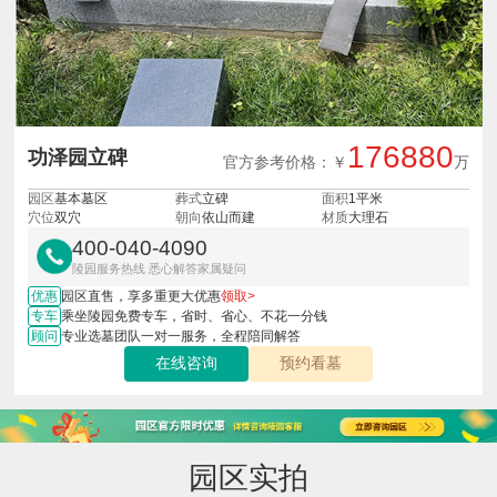
176880
功泽园立碑
官方参考价格：￥
万
园区
基本墓区
葬式
立碑
面积
1平米
穴位
双穴
朝向
依山而建
材质
大理石
400-040-4090
陵园服务热线 悉心解答家属疑问
优惠
园区直售，享多重更大优惠
领取>
专车
乘坐陵园免费专车，省时、省心、不花一分钱
顾问
专业选墓团队一对一服务，全程陪同解答
在线咨询
预约看墓
园区实拍