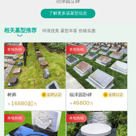
功泽园立碑
了解更多该墓型信息
相关墓型推荐
环境优美 墓型丰富 价格实惠
本地热销
本地热销
树葬
福泽园卧碑
金牌认证
金牌认证
46800
16880起
￥
万
￥
万
本地热销
本地热销